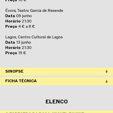
Preço
10 €
Évora, Teatro Garcia de Resende
Data
09 junho
Horário
21:30
Preço
4 € a 8 €
Lagos, Centro Cultural de Lagos
Data
13 junho
Horário
21:30
Preço
15 €
SINOPSE
Only Duos
é um programa da Companhia Nacional de
FICHA TÉCNICA
Bailado, exclusivo para a circulação nacional, que celebra
a força e a intimidade do encontro entre duas presenças
em palco. Com a marca da intemporalidade, este ciclo de
duetos reúne criações de diferentes coreógrafos que
ELENCO
exploram múltiplas linguagens coreográficas – do
clássico ao contemporâneo – evidenciando a riqueza da