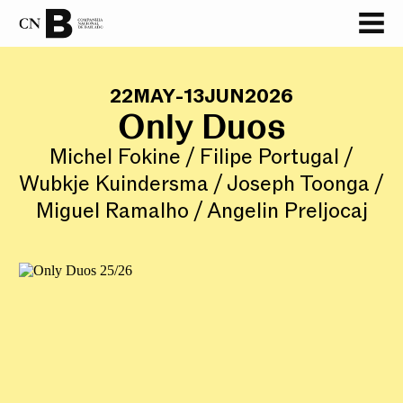
22
MAY
-
13
JUN
2026
Only Duos
Michel Fokine / Filipe Portugal /
Wubkje Kuindersma / Joseph Toonga /
Miguel Ramalho / Angelin Preljocaj