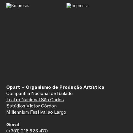
João Pedro Freitas
Ruxandra Popa
João Pedro Freitas
Ruxandra Popa
João Pedro Freitas
Ruxandra Popa
João Pedro Freitas
Ruxandra Popa
Tatiana Grenkova
Paolo Ciofini
Tatiana Grenkova
Paolo Ciofini
Opart – Organismo de Produção Artística
Companhia Nacional de Bailado
Tatiana Grenkova
Paolo Ciofini
Teatro Nacional São Carlos
Estúdios Victor Córdon
Tatiana Grenkova
Paolo Ciofini
Millennium Festival ao Largo
Tatiana Grenkova
Paolo Ciofini
Geral
(+351) 218 923 470