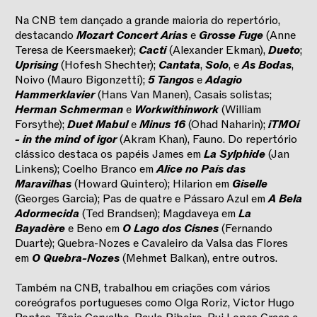
Na CNB tem dançado a grande maioria do repertório,
destacando
Mozart Concert Arias
e
Grosse Fuge
(Anne
Teresa de Keersmaeker);
Cacti
(Alexander Ekman),
Dueto
;
Uprising
(Hofesh Shechter);
Cantata
,
Solo
, e
As Bodas
,
Noivo (Mauro Bigonzetti);
5 Tangos
e
Adagio
Hammerklavier
(Hans Van Manen), Casais solistas;
Herman Schmerman
e
Workwithinwork
(William
Forsythe);
Duet Mabul
e
Minus 16
(Ohad Naharin);
iTMOi
- in the mind of igor
(Akram Khan), Fauno. Do repertório
clássico destaca os papéis James em
La Sylphide
(Jan
Linkens); Coelho Branco em
Alice no País das
Maravilhas
(Howard Quintero); Hilarion em
Giselle
(Georges Garcia); Pas de quatre e Pássaro Azul em
A Bela
Adormecida
(Ted Brandsen); Magdaveya em
La
Bayadère
e Beno em
O Lago dos Cisnes
(Fernando
Duarte); Quebra-Nozes e Cavaleiro da Valsa das Flores
em
O Quebra-Nozes
(Mehmet Balkan), entre outros.
Também na CNB, trabalhou em criações com vários
coreógrafos portugueses como Olga Roriz, Victor Hugo