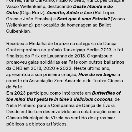
Pontes, Tânia Carvalho, Paulo Ribeiro, Rui Lopes Graça e
Vasco Wellenkamp, destacando
Deste Mundo e do
Outro
(Olga Roriz),
Annette, Adele e Lee
(Rui Lopes
Graça e João Penalva) e
Será que é uma Estrela?
(Vasco
Wellenkamp), por ocasião da homenagem ao Ballet
Gulbenkian.
Recebeu a Medalha de bronze na categoria de Dança
Contemporânea no prémio Tanzolymp Berlim 2013, e foi
finalista do Prix de Lausanne de 2013. Organizou e
promoveu galas solidárias em Fafe com outros bailarinos
da CNB em 2018, 2020 e 2022. Neste último ano,
apresentou a sua primeira criação,
How do we begin
, a
convite da Associação Zero Amarelo e do Teatro Cinema
de Fafe.
Em 2023 participou como intérprete em
Butterflies of
the mind that gestate in time’s delicious cocoons
, de
Nélia Pinheiro para a Companhia de Dança de Évora.
Desde então tem desenvolvido uma colaboração com a
Câmara Municipal de Vizela no sentido de aproximar
públicos a objetos artísticos.