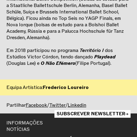
a Staatliche Ballettschule Berlin, Alemanha, Basel Ballet
Schüle, Suíça e Brussels International Ballet School,
Bélgica). Ficou ainda no Top Seis no YAGP Finals, em
Nova Iorque (bolsas de estudo para a Bolshoi Ballet
Academy, Rússia e para a Palucca Hochschule für Tanz
Dresden, Alemanha).
Em 2018 participou no programa
Território I
dos
Estúdios Victor Córdon, tendo dançado
Playdead
(Douglas Lee) e
O Não Efémero
(Filipe Portugal).
Equipa Artística:
Frederico Loureiro
2025/2026
Partilhar
Facebook
/
Twitter
/
Linkedin
SUBSCREVER NEWSLETTER
INFORMAÇÕES
NOTÍCIAS