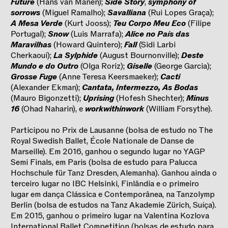
Future
(Hans van Manen);
Side Story
,
symphony of
sorrows
(Miguel Ramalho);
Savalliana
(Rui Lopes Graça);
A Mesa Verde
(Kurt Jooss);
Teu Corpo Meu Eco
(Filipe
Portugal);
Snow
(Luis Marrafa);
Alice no País das
Maravilhas
(Howard Quintero);
Fall
(Sidi Larbi
Cherkaoui);
La Sylphide
(August Bournonville);
Deste
Mundo e do Outro
(Olga Roriz);
Giselle
(George Garcia);
Grosse Fuge
(Anne Teresa Keersmaeker);
Cacti
(Alexander Ekman);
Cantata, Intermezzo, As Bodas
(Mauro Bigonzetti);
Uprising
(Hofesh Shechter);
Minus
16
(Ohad Naharin), e
workwithinwork
(William Forsythe).
Participou no Prix de Lausanne (bolsa de estudo no The
Royal Swedish Ballet, École Nationale de Danse de
Marseille). Em 2016, ganhou o segundo lugar no YAGP
Semi Finals, em Paris (bolsa de estudo para Palucca
Hochschule für Tanz Dresden, Alemanha). Ganhou ainda o
terceiro lugar no IBC Helsinki, Finlândia e o primeiro
lugar em dança Clássica e Contemporânea, na Tanzolymp
Berlin (bolsa de estudos na Tanz Akademie Zürich, Suíça).
Em 2015, ganhou o primeiro lugar na Valentina Kozlova
International Ballet Competition (bolsas de estudo para