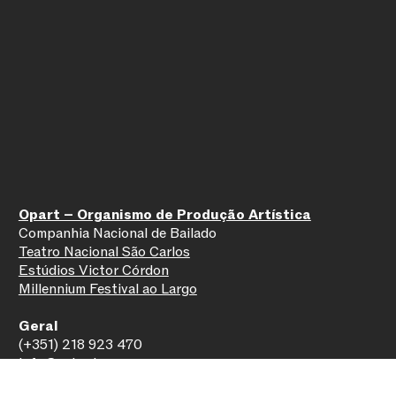
Opart – Organismo de Produção Artística
Companhia Nacional de Bailado
Teatro Nacional São Carlos
Estúdios Victor Córdon
Millennium Festival ao Largo
Geral
SUBSCREVER NEWSLETTER
(+351) 218 923 470
info@cnb.pt
ASSINE A NEWSLETTER
Conheça as novidades da CNB