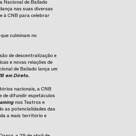
 Nacional de Bailado
dança nas suas diversas
se à CNB para celebrar
, que culminam no
ão de descentralização e
icas e novas relações de
ional de Bailado lança um
B em Direto.
tórios nacionais, a CNB
e de difundir espetáculos
reaming
nos Teatros e
o as potencialidades das
a a mais território e
ança, a 29 de abril de