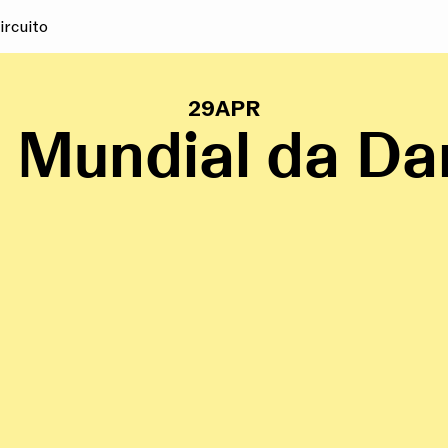
ircuito
29
APR
 Mundial da D