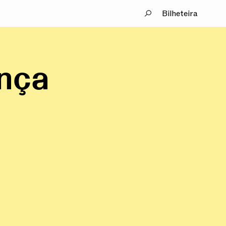
Bilheteira
ança