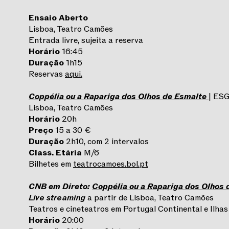
Ensaio Aberto
Lisboa, Teatro Camões
Entrada livre, sujeita a reserva
Horário
16:45
Duração
1h15
Reservas
aqui.
Coppélia ou a Rapariga dos Olhos de Esmalte
| ES
Lisboa, Teatro Camões
Horário
20h
Preço
15 a 30 €
Duração
2h10, com 2 intervalos
Class.
Etária
M/6
Bilhetes em
teatrocamoes.bol.pt
CNB em Direto:
Coppélia ou a Rapariga dos Olhos 
Live streaming
a partir de Lisboa, Teatro Camões
Teatros e cineteatros em Portugal Continental e Ilhas
Horário
20:00