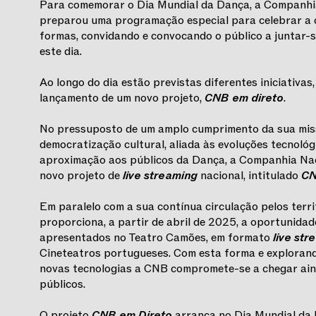
Para comemorar o Dia Mundial da Dança, a Companhia
preparou uma programação especial para celebrar a 
formas, convidando e convocando o público a juntar-
este dia.
Ao longo do dia estão previstas diferentes iniciativas
lançamento de um novo projeto,
CNB em direto
.
No pressuposto de um amplo cumprimento da sua miss
democratização cultural, aliada às evoluções tecnológ
aproximação aos públicos da Dança, a Companhia Nac
novo projeto de
live streaming
nacional, intitulado
CN
Em paralelo com a sua contínua circulação pelos terri
proporciona, a partir de abril de 2025, a oportunidad
apresentados no Teatro Camões, em formato
live st
Cineteatros portugueses. Com esta forma e explorand
novas tecnologias a CNB compromete-se a chegar aind
públicos.
O projeto
CNB em Direto
arranca no Dia Mundial da D