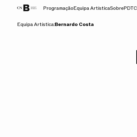
Programação
Equipa Artística
Sobre
PDT
C
Equipa Artística:
Bernardo Costa