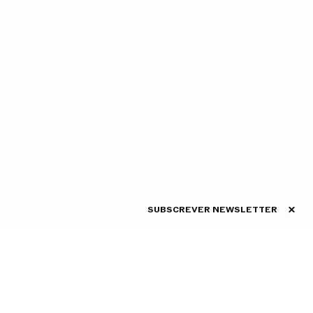
SUBSCREVER NEWSLETTER
ASSINE A
NEWSLETTER
Conheça as novidades da
CNB em primeira mão