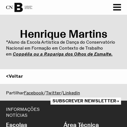
‏‏‎ ‎
Henrique Martins
*Aluno da Escola Artística de Dança do Conservatório
Nacional em Formação em Contexto de Trabalho
em
Coppélia ou a Rapariga dos Olhos de Esmalte.
<
Voltar
2025/2026
Partilhar
Facebook
/
Twitter
/
Linkedin
SUBSCREVER NEWSLETTER
INFORMAÇÕES
NOTÍCIAS
Escolas
Área Técnica