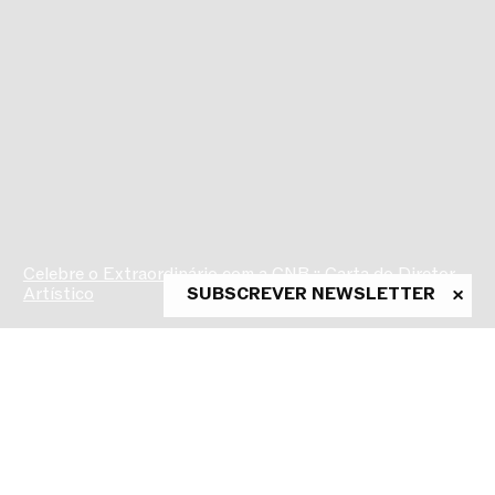
Celebre o Extraordinário com a CNB :: Carta do Diretor
Artístico
SUBSCREVER NEWSLETTER
ASSINE A NEWSLETTER
Conheça as novidades da CNB
em primeira mão