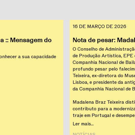
16 DE MARÇO DE 2026
ça :: Mensagem do
Nota de pesar: Madal
O Conselho de Administraç
de Produção Artística, EPE e
conhecer a sua capacidade
Companhia Nacional de Bail
profundo pesar pelo faleci
Teixeira, ex-diretora do Mus
Lisboa, e presidente da ant
da Companhia Nacional de B
Madalena Braz Teixeira dist
contributo para a moderniz
traje em Portugal e desemp
na transformação da Casa d
Ler mais...
casa-museu.
NOTÍCIAS‎