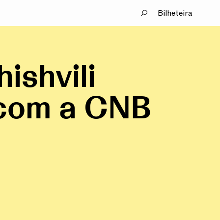
Bilheteira
ishvili
 com a CNB