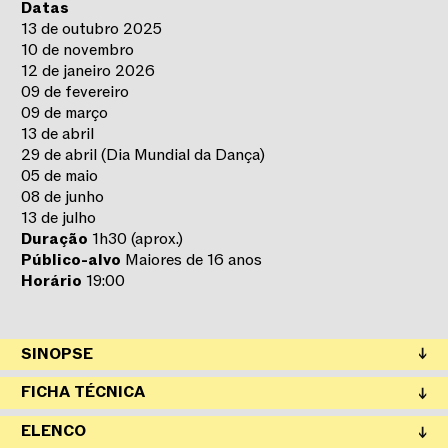
Datas
13 de outubro 2025
10 de novembro
12 de janeiro 2026
09 de fevereiro
09 de março
13 de abril
29 de abril (Dia Mundial da Dança)
05 de maio
08 de junho
13 de julho
Duração
1h30 (aprox.)
Público-alvo
Maiores de 16 anos
Horário
19:00
SINOPSE
Na temporada 2025/2026, o Clube de Leituras
FICHA TÉCNICA
Dançadas regressa como um espaço de encontro entre
palavra e movimento, onde a leitura e a dança se cruzam
ELENCO
para criar experiências sensoriais e performativas únicas.