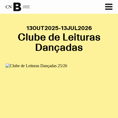
GALERIA
13
OUT
2025
-
13
JUL
2026
Clube de Leituras
Dançadas