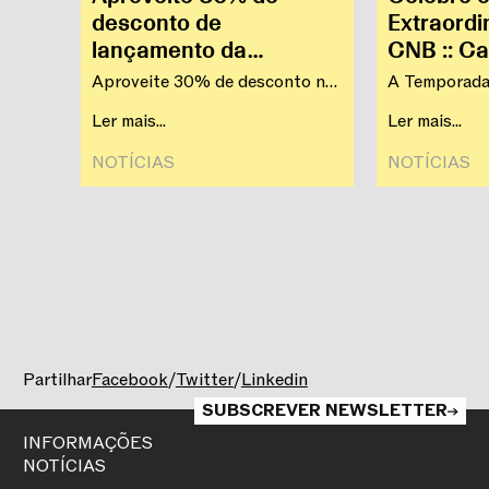
desconto de
Extraordi
lançamento da
CNB :: Ca
Temporada 2026/2027
Artístico
Aproveite 30% de desconto na
A Temporad
compra de qualquer espetáculo
Companhia Na
Ler mais...
Ler mais...
da Temporada 2026/2027 da
— celebrar o
Companhia Nacional de Bailado
marca a entr
NOTÍCIAS‎
NOTÍCIAS‎
no Teatro Camões.
simbólico do
Companhia (..
Partilhar
Facebook
/
Twitter
/
Linkedin
SUBSCREVER NEWSLETTER
INFORMAÇÕES
NOTÍCIAS