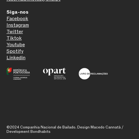
Siga-nos
Facebook
Instagram
Twitter
Tiktok
Youtube
Spotify
Linkedin
©2024 Companhia Nacional de Bailado. Design Macedo Cannatà /
Raquel Fidalgo e Lourenço Ferreira, por Hugo
Development Bondhabits
David, 2025 ©CNB
1
/
14
SUBSCREVER NEWSLETTER