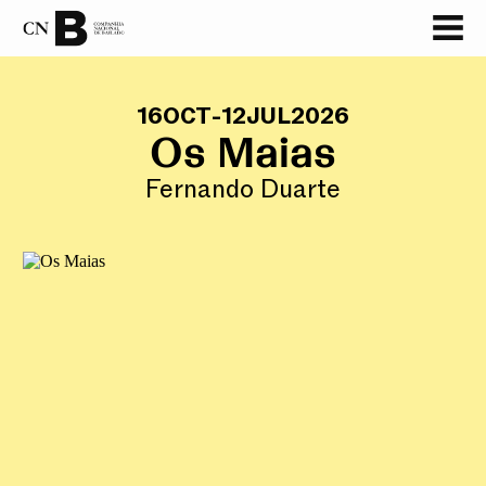
GALERIA
16
OCT
-
12
JUL
2026
Os Maias
Fernando Duarte