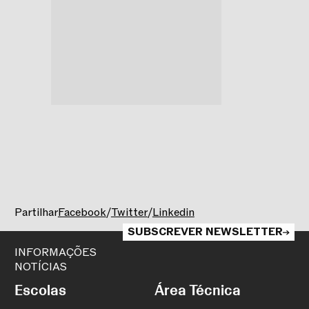
Baile de Máscaras
Barbara Brigatti
,
Beatriz Williamson
,
Bernardo Costa
,
Francisco Couto
,
Jorge Palacios
,
Katarina Gajic
,
Mariana Ferreira
,
Nanae Yagisawa
,
Paolo Ciofini
,
Ruxandra Popa
,
Corrida de Cavalos
Andreia Pinho
,
Catarina Grilo
,
Filipa Pinhão
,
Francisco Morais
,
Henriett Ventura
,
Margarida Pimenta
,
Marina Figueiredo
,
Miguel Esteves
,
Xavier Carmo
Partilhar
Facebook
/
Twitter
/
Linkedin
SUBSCREVER NEWSLETTER
INFORMAÇÕES
NOTÍCIAS
Escolas
Área Técnica