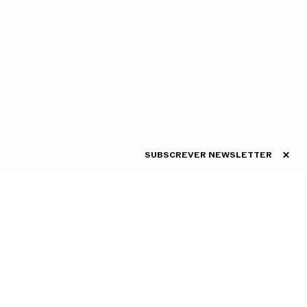
SUBSCREVER NEWSLETTER
ASSINE A
o da Companhia em 1987.
NEWSLETTER
Conheça as novidades da
 Margarida de Abreu. Aos 11
CNB em primeira mão
arlos. Aponta como
Maria Luisa Carles, Maria
llis e Patricia Neary.
tegrando enquanto Bailarina