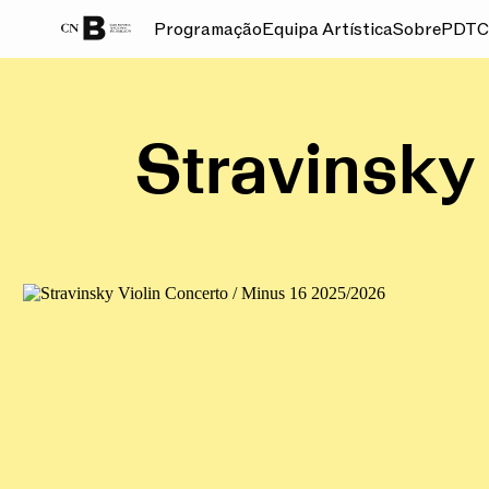
Programação
Equipa Artística
Sobre
PDT
C
GALERIA
Stravinsky