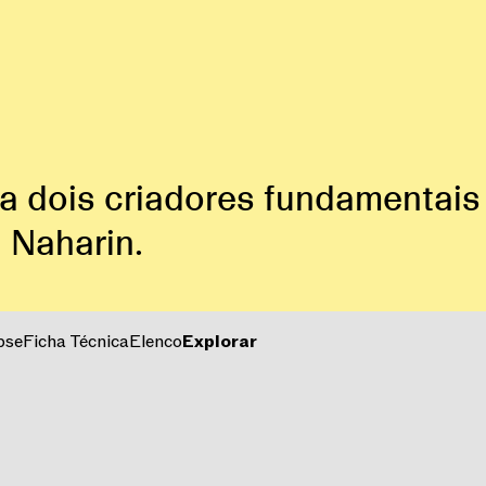
 dois criadores fundamentais
 Naharin.
pse
Ficha Técnica
Elenco
Explorar