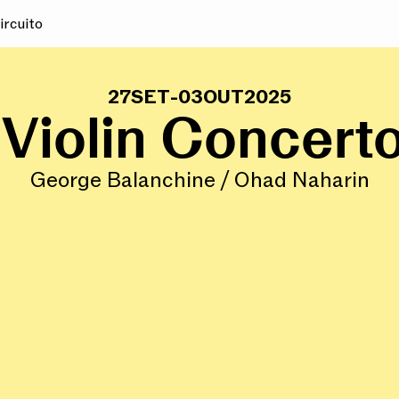
ircuito
27
SET
-
03
OUT
2025
 Violin Concerto
George Balanchine / Ohad Naharin