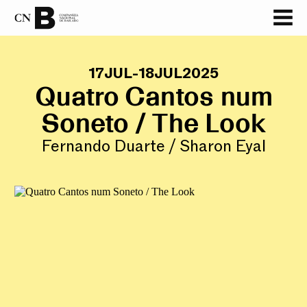
17
JUL
-
18
JUL
2025
Quatro Cantos num
Soneto / The Look
Fernando Duarte / Sharon Eyal