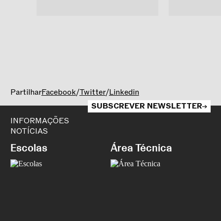
Mar Escoda
Francisco Gomes
Partilhar
Facebook
/
Twitter
/
Linkedin
Mar Escoda
Francisco Gomes
SUBSCREVER NEWSLETTER
INFORMAÇÕES
NOTÍCIAS
Escolas
Área Técnica