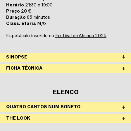
Horário
21:30 e 19:00
Preço
20 €
Duração
85 minutos
Class. etária
M/6
Espetáculo inserido no
Festival de Almada 2025
.
SINOPSE
FICHA TÉCNICA
ELENCO
QUATRO CANTOS NUM SONETO
SELECIONAR SESSÃO
THE LOOK
QUI
,
17
JUL
2025
21:30
SELECIONAR SESSÃO
Ana de Lacerda
Inês Amaral