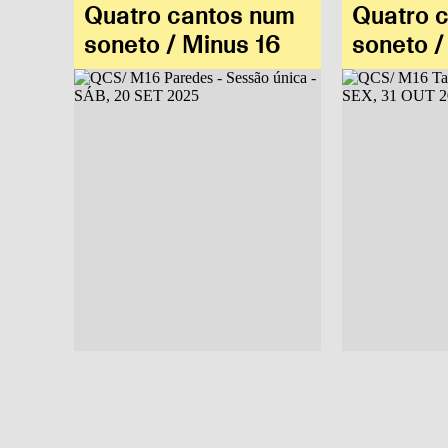
Quatro cantos num
Quatro 
soneto / Minus 16
soneto /
Patrícia Main
Mar Escoda
Patrícia Main
Mar Escoda