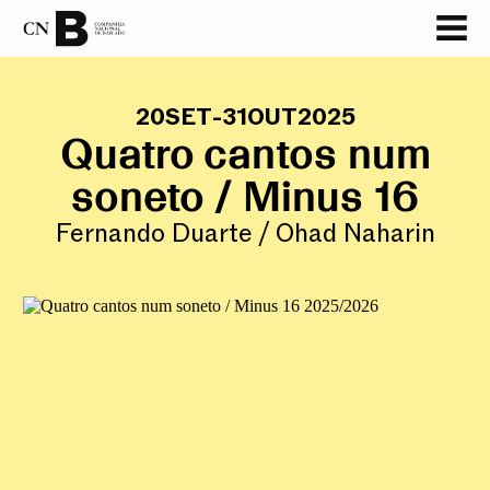
GALERIA
20
SET
-
31
OUT
2025
Quatro cantos num
soneto / Minus 16
Fernando Duarte / Ohad Naharin