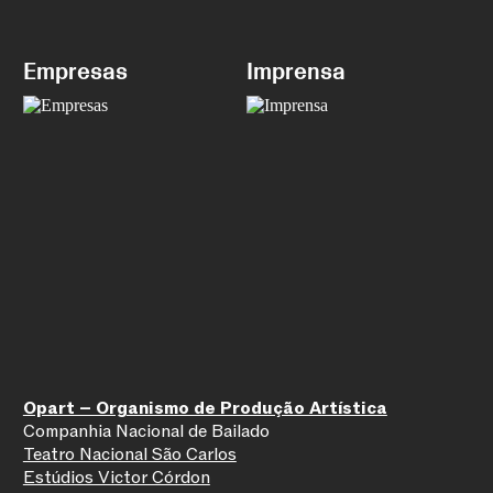
Aeden Pittendreigh
/
Irina de Oliveira
/
Diogo Bettencourt
/
Tatiana Grenkova
/
Inês Ferrer
Empresas
Imprensa
Opart – Organismo de Produção Artística
Companhia Nacional de Bailado
Teatro Nacional São Carlos
Estúdios Victor Córdon