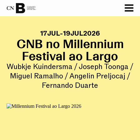
17
JUL
-
19
JUL
2026
CNB no Millennium
Festival ao Largo
Wubkje Kuindersma / Joseph Toonga /
Miguel Ramalho / Angelin Preljocaj /
Fernando Duarte