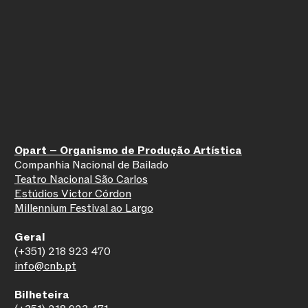
Peggy
Irina
Patrícia Main
Ruxandra Popa
Peggy
Irina
Patrícia Main
Ruxandra Popa
Peggy
Irina
Patrícia Main
Ruxandra Popa
Opart – Organismo de Produção Artística
Companhia Nacional de Bailado
Teatro Nacional São Carlos
Estúdios Victor Córdon
Millennium Festival ao Largo
Geral
(+351) 218 923 470
info@cnb.pt
Bilheteira
Joker
2º Andamento (Casal