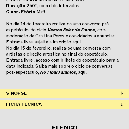
Duração
2h05, com dois intervalos
Class.
Etária
M/6
No dia 14 de fevereiro realiza-se uma conversa pré-
espetáculo, do ciclo
Vamos Falar de Dança
,
com
moderação de Cristina Peres e convidados a anunciar.
Entrada livre, sujeita a inscrição
aqui
.
No dia 15 de fevereiro, realiza-se uma conversa com
artistas e direção artística no final do espetáculo.
Entrada livre , acesso com bilhete do espetáculo para a
data indicada. Saiba mais sobre o ciclo de conversas
pós-espetáculo,
No Final Falamos
,
aqui
.
SINOPSE
O programa Grandes Mestres insere-se num novo ciclo
FICHA TÉCNICA
com o mesmo nome que a Companhia Nacional de Bailado
lança com o objetivo de, ao longo das diferentes
temporadas, convocar e celebrar coreógrafos e
coreógrafas cuja obra marcou a história da dança pela
ELENCO