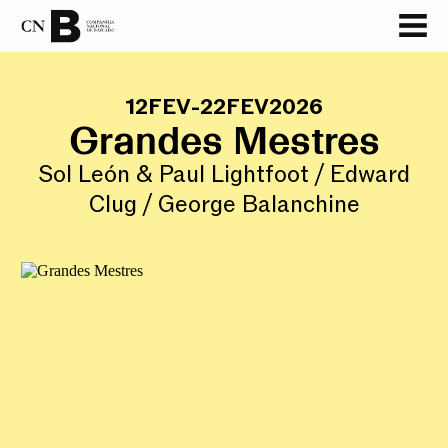
12
FEV
-
22
FEV
2026
Grandes Mestres
Sol León & Paul Lightfoot / Edward
Clug / George Balanchine