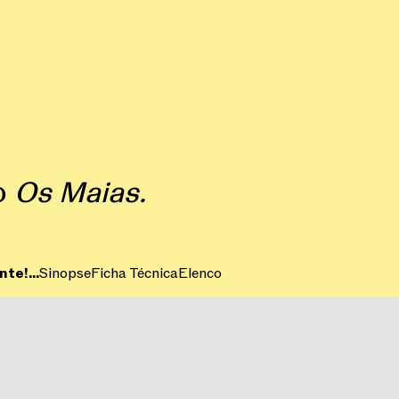
do
Os Maias.
te!...
Sinopse
Ficha Técnica
Elenco