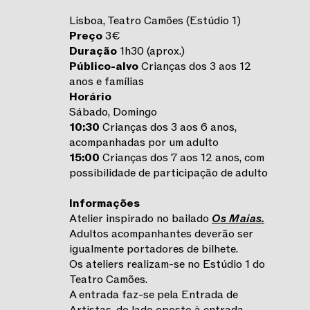
Lisboa, Teatro Camões (Estúdio 1)
Preço
3€
Duração
1h30 (aprox.)
Público-alvo
Crianças dos 3 aos 12
anos e famílias
Horário
Sábado, Domingo
10:30
Crianças dos 3 aos 6 anos,
acompanhadas por um adulto
15:00
Crianças dos 7 aos 12 anos, com
possibilidade de participação de adulto
Informações
Atelier inspirado no bailado
Os Maias.
Adultos acompanhantes deverão ser
igualmente portadores de bilhete.
Os ateliers realizam-se no Estúdio 1 do
Teatro Camões.
A entrada faz-se pela Entrada de
Artistas, do lado oposto à entrada