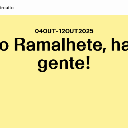
ircuito
04
OUT
-
12
OUT
2025
o Ramalhete, ha
gente!