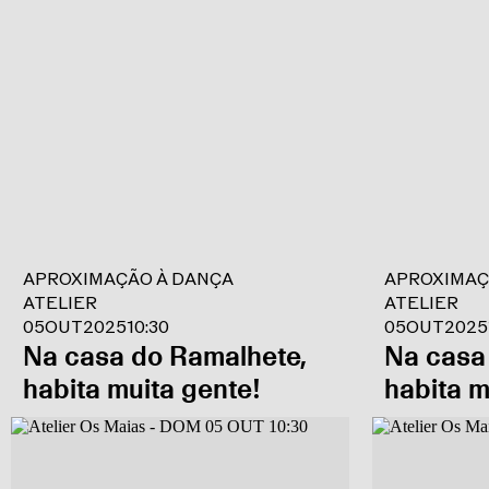
APROXIMAÇÃO À DANÇA
APROXIMAÇ
ATELIER
ATELIER
05
OUT
2025
10:30
05
OUT
2025
Na casa do Ramalhete,
Na casa
habita muita gente!
habita m