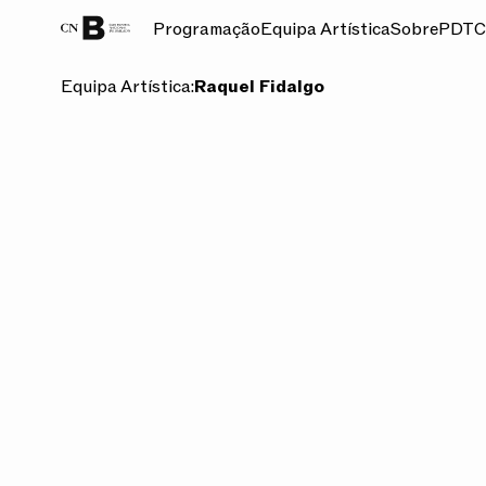
Programação
Equipa Artística
Sobre
PDT
C
Equipa Artística:
Raquel Fidalgo