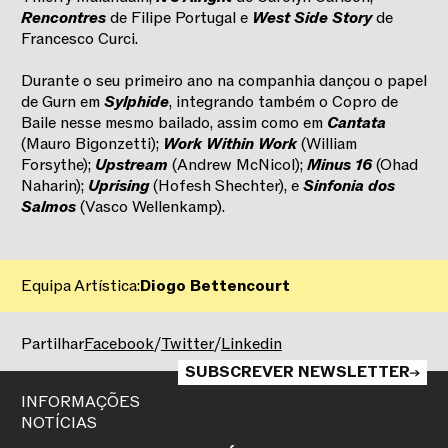
Rencontres
de Filipe Portugal e
West Side Story
de
Francesco Curci.
Durante o seu primeiro ano na companhia dançou o papel
de Gurn em
Sylphide
, integrando também o Copro de
Baile nesse mesmo bailado, assim como em
Cantata
(Mauro Bigonzetti);
Work Within Work
(William
Forsythe);
Upstream
(Andrew McNicol);
Minus 16
(Ohad
Naharin);
Uprising
(Hofesh Shechter), e
Sinfonia dos
Salmos
(Vasco Wellenkamp).
Equipa Artística:
Diogo Bettencourt
2025/2026
Partilhar
Facebook
/
Twitter
/
Linkedin
SUBSCREVER NEWSLETTER
INFORMAÇÕES
NOTÍCIAS