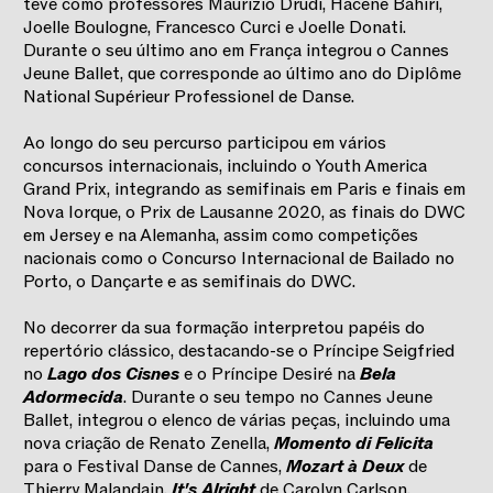
teve como professores Maurizio Drudi, Hacène Bahiri,
Joelle Boulogne, Francesco Curci e Joelle Donati.
Durante o seu último ano em França integrou o Cannes
Jeune Ballet, que corresponde ao último ano do Diplôme
National Supérieur Professionel de Danse.
Ao longo do seu percurso participou em vários
concursos internacionais, incluindo o Youth America
Grand Prix, integrando as semifinais em Paris e finais em
Nova Iorque, o Prix de Lausanne 2020, as finais do DWC
em Jersey e na Alemanha, assim como competições
nacionais como o Concurso Internacional de Bailado no
Porto, o Dançarte e as semifinais do DWC.
No decorrer da sua formação interpretou papéis do
repertório clássico, destacando-se o Príncipe Seigfried
no
Lago dos Cisnes
e o Príncipe Desiré na
Bela
Adormecida
. Durante o seu tempo no Cannes Jeune
Ballet, integrou o elenco de várias peças, incluindo uma
nova criação de Renato Zenella,
Momento di Felicita
para o Festival Danse de Cannes,
Mozart à Deux
de
Thierry Malandain,
It's Alright
de Carolyn Carlson,