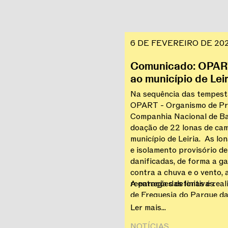
6 DE FEVEREIRO DE 20
Comunicado: OPAR
ao município de Leir
Na sequência das tempesta
OPART - Organismo de Pro
Companhia Nacional de Ba
doação de 22 lonas de cam
município de Leiria. As lo
e isolamento provisório d
danificadas, de forma a g
contra a chuva e o vento, 
reparações definitivas.
A entrega das lonas é rea
de Freguesia do Parque da
desloca ao terreno para a
Ler mais...
junto das entidades locais.
NOTÍCIAS‎