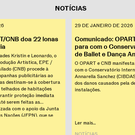
NOTÍCIAS
26
29 DE JANEIRO DE 2026
T/CNB doa 22 lonas
Comunicado: OPART/
ia
para com o Conserva
de Ballet e Dança A
des Kristin e Leonardo, o
dução Artística, EPE /
O OPART e CNB manifestam
ilado (CNB) procede à
com o Conservatório Intern
panhas publicitárias ao
Annarella Sanchez (CIBDAS)
nas destinam-se à cobertura
dos danos causados pela de
e telhados de habitações
instalações.
arantir proteção imediata
até serem feitas as
lizada com o apoio da Junta
s Nações (JFPN), que se
ssegurar a sua distribuição
Ler mais...
NOTÍCIAS‎