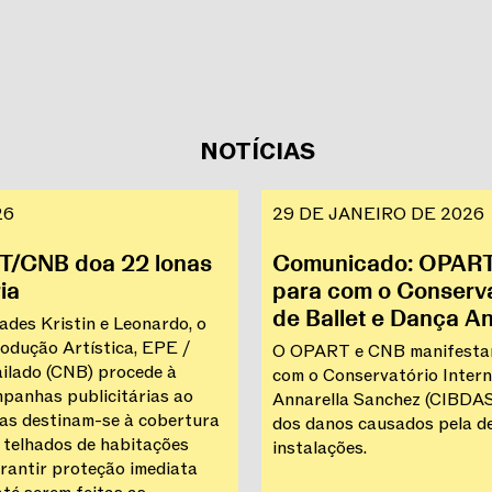
NOTÍCIAS
26
29 DE JANEIRO DE 2026
T/CNB doa 22 lonas
Comunicado: OPART/
ia
para com o Conserva
de Ballet e Dança A
des Kristin e Leonardo, o
dução Artística, EPE /
O OPART e CNB manifestam
ilado (CNB) procede à
com o Conservatório Intern
panhas publicitárias ao
Annarella Sanchez (CIBDAS)
nas destinam-se à cobertura
dos danos causados pela de
e telhados de habitações
instalações.
arantir proteção imediata