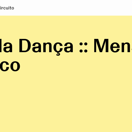
ircuito
da Dança :: Me
ico