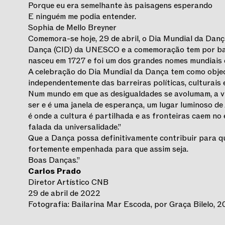
Porque eu era semelhante às paisagens esperando
E ninguém me podia entender.
Sophia de Mello Breyner
Comemora-se hoje, 29 de abril, o Dia Mundial da Dança
Dança (CID) da UNESCO e a comemoração tem por bas
nasceu em 1727 e foi um dos grandes nomes mundiais 
A celebração do Dia Mundial da Dança tem como object
independentemente das barreiras políticas, culturais e
Num mundo em que as desigualdades se avolumam, a vi
ser e é uma janela de esperança, um lugar luminoso d
é onde a cultura é partilhada e as fronteiras caem no
falada da universalidade.”
Que a Dança possa definitivamente contribuir para q
fortemente empenhada para que assim seja.
Boas Danças.”
Carlos Prado
Diretor Artístico CNB
29 de abril de 2022
Fotografia: Bailarina Mar Escoda, por Graça Bilelo,