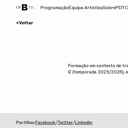
Programação
Equipa Artística
Sobre
PDT
C
<
Voltar
Formação em contexto de tr
C
(temporada 2025/2026), em
2025/2026
Partilhar
Facebook
/
Twitter
/
Linkedin